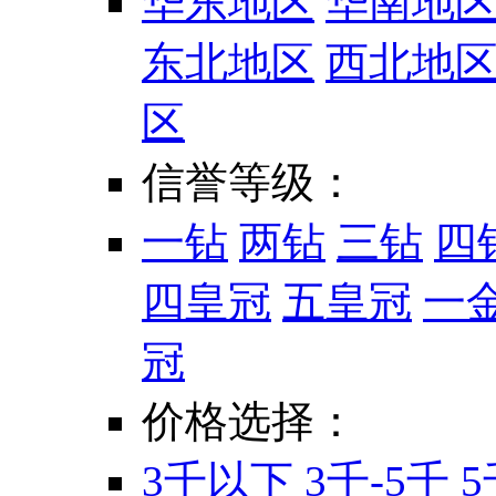
华东地区
华南地
东北地区
西北地
区
信誉等级：
一钻
两钻
三钻
四
四皇冠
五皇冠
一
冠
价格选择：
3千以下
3千-5千
5