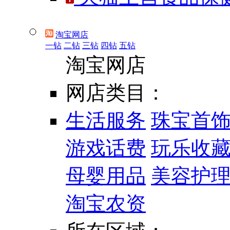
淘宝网店
一钻
二钻
三钻
四钻
五钻
淘宝网店
网店类目：
生活服务
珠宝首
游戏话费
玩乐收
母婴用品
美容护
淘宝农资