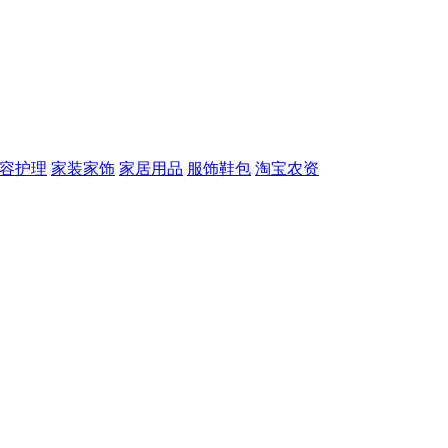
容护理
家装家饰
家居用品
服饰鞋包
淘宝农资