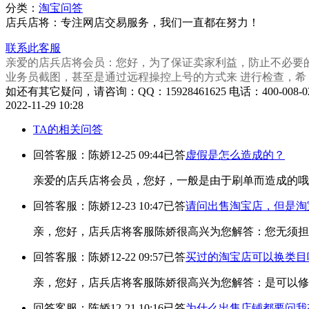
分类：
淘宝问答
店兵店将：专注网店交易服务，我们一直都在努力！
联系此客服
亲爱的
店兵店将会员
：您好，为了保证卖家利益，防止不必要
业务员截图，甚至是通过远程操控上号的方式来 进行检查，希 望
如还有其它疑问，请咨询：QQ：15928461625 电话：400-008-02
2022-11-29 10:28
TA的相关问答
回答客服：陈娇
12-25 09:44
已答
虚假是怎么造成的？
亲爱的店兵店将会员，您好，一般是由于刷单而造成的哦
回答客服：陈娇
12-23 10:47
已答
请问出售淘宝店，但是淘
亲，您好，店兵店将客服陈娇很高兴为您解答：您无须担
回答客服：陈娇
12-22 09:57
已答
买过的淘宝店可以换类目
亲，您好，店兵店将客服陈娇很高兴为您解答：是可以修
回答客服：陈娇
12-21 10:16
已答
为什么出售店铺都要问我