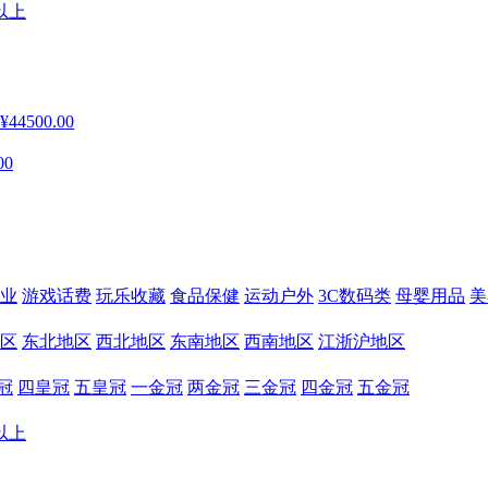
以上
¥44500.00
00
业
游戏话费
玩乐收藏
食品保健
运动户外
3C数码类
母婴用品
美
区
东北地区
西北地区
东南地区
西南地区
江浙沪地区
冠
四皇冠
五皇冠
一金冠
两金冠
三金冠
四金冠
五金冠
以上