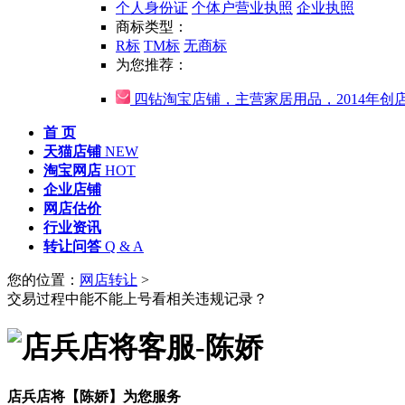
个人身份证
个体户营业执照
企业执照
商标类型：
R标
TM标
无商标
为您推荐：
四钻淘宝店铺，主营家居用品，2014年创
首 页
天猫店铺
NEW
淘宝网店
HOT
企业店铺
网店估价
行业资讯
转让问答
Q & A
您的位置：
网店转让
>
交易过程中能不能上号看相关违规记录？
店兵店将【陈娇】为您服务