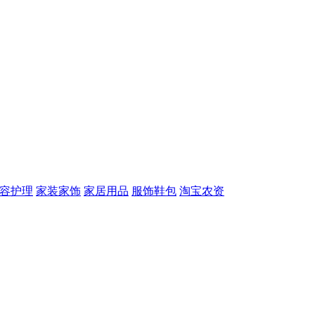
容护理
家装家饰
家居用品
服饰鞋包
淘宝农资