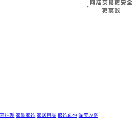
容护理
家装家饰
家居用品
服饰鞋包
淘宝农资