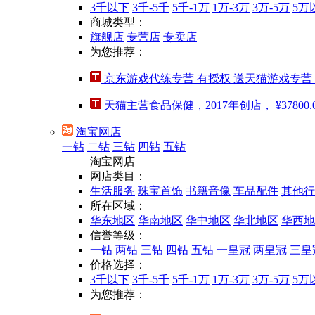
3千以下
3千-5千
5千-1万
1万-3万
3万-5万
5万
商城类型：
旗舰店
专营店
专卖店
为您推荐：
京东游戏代练专营 有授权 送天猫游戏专营
天猫主营食品保健，2017年创店，
¥37800.
淘宝网店
一钻
二钻
三钻
四钻
五钻
淘宝网店
网店类目：
生活服务
珠宝首饰
书籍音像
车品配件
其他行
所在区域：
华东地区
华南地区
华中地区
华北地区
华西地
信誉等级：
一钻
两钻
三钻
四钻
五钻
一皇冠
两皇冠
三皇
价格选择：
3千以下
3千-5千
5千-1万
1万-3万
3万-5万
5万
为您推荐：