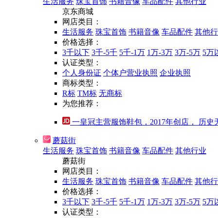
生活服务
珠宝首饰
书籍音像
车品配件
其他行业
京东商城
网店类目：
生活服务
珠宝首饰
书籍音像
车品配件
其他行
价格选择：
3千以下
3千-5千
5千-1万
1万-3万
3万-5万
5万
认证类型：
个人身份证
个体户营业执照
企业执照
商标类型：
R标
TM标
无商标
为您推荐：
一皇冠主营服饰鞋包，2017年创店， 历史无
蘑菇街
生活服务
珠宝首饰
书籍音像
车品配件
其他行业
蘑菇街
网店类目：
生活服务
珠宝首饰
书籍音像
车品配件
其他行
价格选择：
3千以下
3千-5千
5千-1万
1万-3万
3万-5万
5万
认证类型：