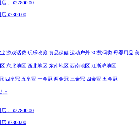
创店，
¥27800.00
创店
¥7300.00
业
游戏话费
玩乐收藏
食品保健
运动户外
3C数码类
母婴用品
美
区
东北地区
西北地区
东南地区
西南地区
江浙沪地区
冠
四皇冠
五皇冠
一金冠
两金冠
三金冠
四金冠
五金冠
以上
创店，
¥27800.00
创店
¥7300.00