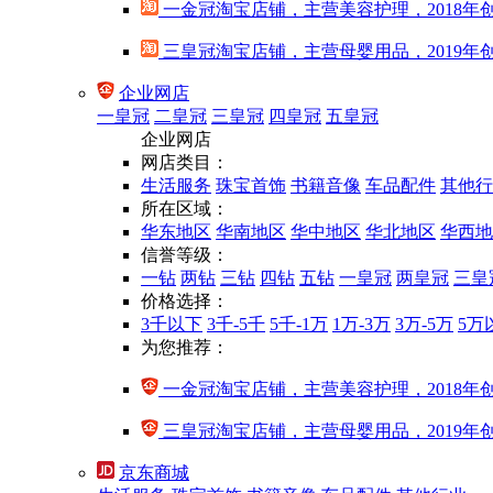
一金冠淘宝店铺，主营美容护理，2018年
三皇冠淘宝店铺，主营母婴用品，2019年
企业网店
一皇冠
二皇冠
三皇冠
四皇冠
五皇冠
企业网店
网店类目：
生活服务
珠宝首饰
书籍音像
车品配件
其他行
所在区域：
华东地区
华南地区
华中地区
华北地区
华西地
信誉等级：
一钻
两钻
三钻
四钻
五钻
一皇冠
两皇冠
三皇
价格选择：
3千以下
3千-5千
5千-1万
1万-3万
3万-5万
5万
为您推荐：
一金冠淘宝店铺，主营美容护理，2018年
三皇冠淘宝店铺，主营母婴用品，2019年
京东商城