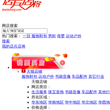
网店搜索
热门搜索：
一冠
服饰鞋包
男鞋
母婴
运动户外
搜索
我的店兵店将
天猫店铺
服饰鞋包
运动户外
书籍音像
车品配件
其它行业
天猫店铺
网店类目：
生活服务
珠宝首饰
书籍音像
车品配件
其他行
所在区域：
华东地区
华南地区
华中地区
华北地区
华西地
价格选择：