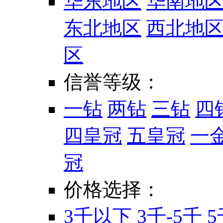
华东地区
华南地
东北地区
西北地
区
信誉等级：
一钻
两钻
三钻
四
四皇冠
五皇冠
一
冠
价格选择：
3千以下
3千-5千
5