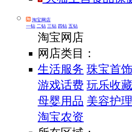
淘宝网店
一钻
二钻
三钻
四钻
五钻
淘宝网店
网店类目：
生活服务
珠宝首
游戏话费
玩乐收
母婴用品
美容护
淘宝农资