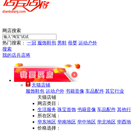
网店搜索
热门搜索：
一冠
服饰鞋包
男鞋
母婴
运动户外
搜索
我的店兵店将
天猫店铺
服饰鞋包
运动户外
书籍音像
车品配件
其它行业
天猫店铺
网店类目：
生活服务
珠宝首饰
书籍音像
车品配件
其他行
所在区域：
华东地区
华南地区
华中地区
华北地区
华西地
价格选择：