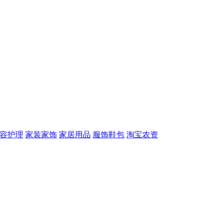
容护理
家装家饰
家居用品
服饰鞋包
淘宝农资