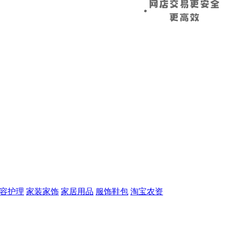
容护理
家装家饰
家居用品
服饰鞋包
淘宝农资