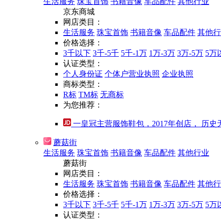
生活服务
珠宝首饰
书籍音像
车品配件
其他行业
京东商城
网店类目：
生活服务
珠宝首饰
书籍音像
车品配件
其他行
价格选择：
3千以下
3千-5千
5千-1万
1万-3万
3万-5万
5万
认证类型：
个人身份证
个体户营业执照
企业执照
商标类型：
R标
TM标
无商标
为您推荐：
一皇冠主营服饰鞋包，2017年创店， 历史无
蘑菇街
生活服务
珠宝首饰
书籍音像
车品配件
其他行业
蘑菇街
网店类目：
生活服务
珠宝首饰
书籍音像
车品配件
其他行
价格选择：
3千以下
3千-5千
5千-1万
1万-3万
3万-5万
5万
认证类型：