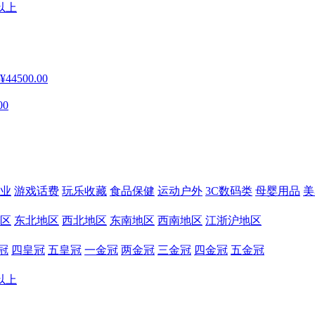
以上
¥44500.00
00
业
游戏话费
玩乐收藏
食品保健
运动户外
3C数码类
母婴用品
美
区
东北地区
西北地区
东南地区
西南地区
江浙沪地区
冠
四皇冠
五皇冠
一金冠
两金冠
三金冠
四金冠
五金冠
以上