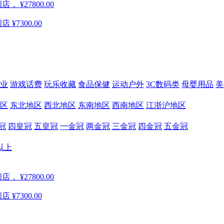
创店，
¥27800.00
创店
¥7300.00
业
游戏话费
玩乐收藏
食品保健
运动户外
3C数码类
母婴用品
美
区
东北地区
西北地区
东南地区
西南地区
江浙沪地区
冠
四皇冠
五皇冠
一金冠
两金冠
三金冠
四金冠
五金冠
以上
创店，
¥27800.00
创店
¥7300.00