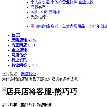
个人身份证
个体户营业执照
企业执照
商标类型：
R标
TM标
无商标
为您推荐：
四钻淘宝店铺，主营家居用品，2014年创
首 页
天猫店铺
NEW
淘宝网店
HOT
企业店铺
网店估价
行业资讯
转让问答
Q & A
您的位置：
网店转让
>
为什么我的店铺出售了那么久还没有卖出去呢？
店兵店将【熊巧巧】为您服务