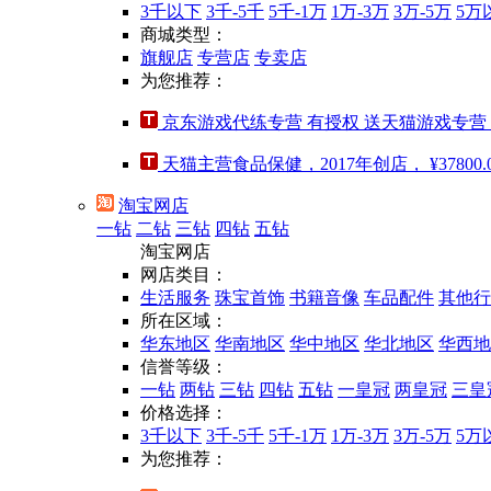
3千以下
3千-5千
5千-1万
1万-3万
3万-5万
5万
商城类型：
旗舰店
专营店
专卖店
为您推荐：
京东游戏代练专营 有授权 送天猫游戏专营
天猫主营食品保健，2017年创店，
¥37800.
淘宝网店
一钻
二钻
三钻
四钻
五钻
淘宝网店
网店类目：
生活服务
珠宝首饰
书籍音像
车品配件
其他行
所在区域：
华东地区
华南地区
华中地区
华北地区
华西地
信誉等级：
一钻
两钻
三钻
四钻
五钻
一皇冠
两皇冠
三皇
价格选择：
3千以下
3千-5千
5千-1万
1万-3万
3万-5万
5万
为您推荐：