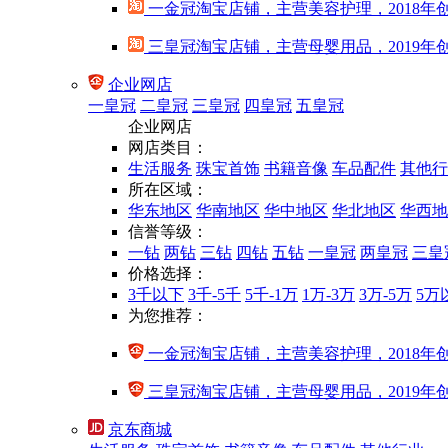
一金冠淘宝店铺，主营美容护理，2018年
三皇冠淘宝店铺，主营母婴用品，2019年
企业网店
一皇冠
二皇冠
三皇冠
四皇冠
五皇冠
企业网店
网店类目：
生活服务
珠宝首饰
书籍音像
车品配件
其他行
所在区域：
华东地区
华南地区
华中地区
华北地区
华西地
信誉等级：
一钻
两钻
三钻
四钻
五钻
一皇冠
两皇冠
三皇
价格选择：
3千以下
3千-5千
5千-1万
1万-3万
3万-5万
5万
为您推荐：
一金冠淘宝店铺，主营美容护理，2018年
三皇冠淘宝店铺，主营母婴用品，2019年
京东商城