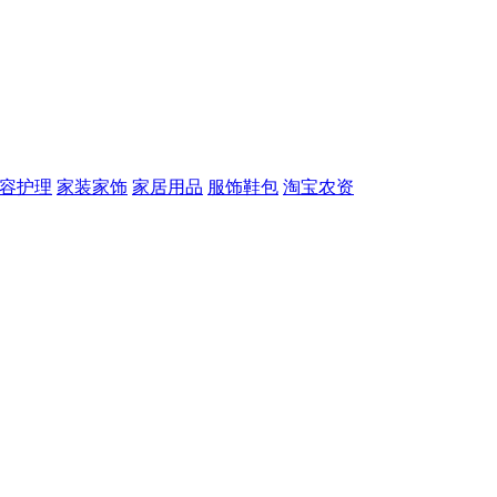
容护理
家装家饰
家居用品
服饰鞋包
淘宝农资