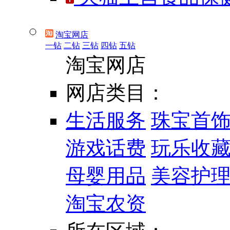
淘宝网店
一钻
二钻
三钻
四钻
五钻
淘宝网店
网店类目：
生活服务
珠宝首
游戏话费
玩乐收
母婴用品
美容护
淘宝农资