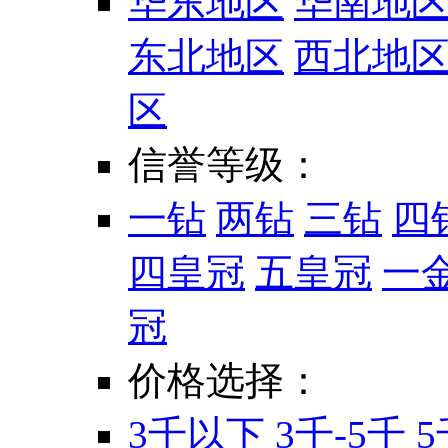
华东地区
华南地
东北地区
西北地
区
信誉等级：
一钻
两钻
三钻
四
四皇冠
五皇冠
一
冠
价格选择：
3千以下
3千-5千
5