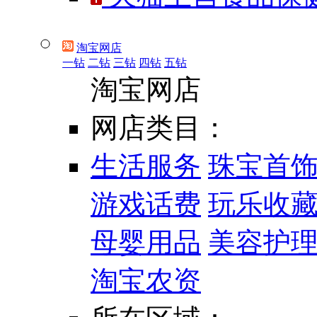
淘宝网店
一钻
二钻
三钻
四钻
五钻
淘宝网店
网店类目：
生活服务
珠宝首
游戏话费
玩乐收
母婴用品
美容护
淘宝农资