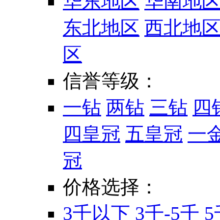
华东地区
华南地
东北地区
西北地
区
信誉等级：
一钻
两钻
三钻
四
四皇冠
五皇冠
一
冠
价格选择：
3千以下
3千-5千
5