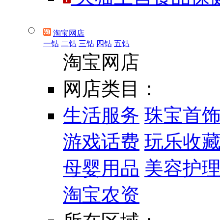
淘宝网店
一钻
二钻
三钻
四钻
五钻
淘宝网店
网店类目：
生活服务
珠宝首
游戏话费
玩乐收
母婴用品
美容护
淘宝农资