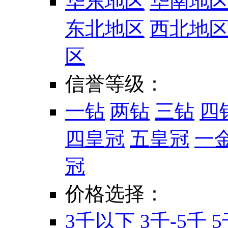
华东地区
华南地
东北地区
西北地
区
信誉等级：
一钻
两钻
三钻
四
四皇冠
五皇冠
一
冠
价格选择：
3千以下
3千-5千
5