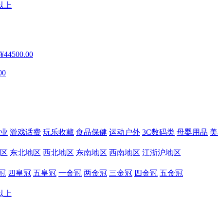
以上
¥44500.00
00
业
游戏话费
玩乐收藏
食品保健
运动户外
3C数码类
母婴用品
美
区
东北地区
西北地区
东南地区
西南地区
江浙沪地区
冠
四皇冠
五皇冠
一金冠
两金冠
三金冠
四金冠
五金冠
以上