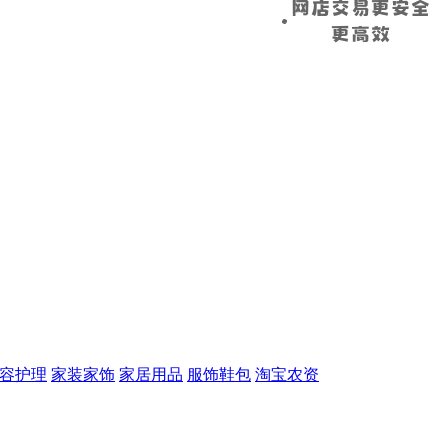
容护理
家装家饰
家居用品
服饰鞋包
淘宝农资