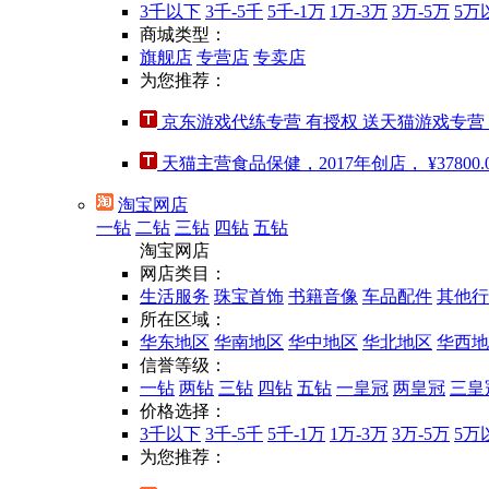
3千以下
3千-5千
5千-1万
1万-3万
3万-5万
5万
商城类型：
旗舰店
专营店
专卖店
为您推荐：
京东游戏代练专营 有授权 送天猫游戏专营
天猫主营食品保健，2017年创店，
¥37800.
淘宝网店
一钻
二钻
三钻
四钻
五钻
淘宝网店
网店类目：
生活服务
珠宝首饰
书籍音像
车品配件
其他行
所在区域：
华东地区
华南地区
华中地区
华北地区
华西地
信誉等级：
一钻
两钻
三钻
四钻
五钻
一皇冠
两皇冠
三皇
价格选择：
3千以下
3千-5千
5千-1万
1万-3万
3万-5万
5万
为您推荐：