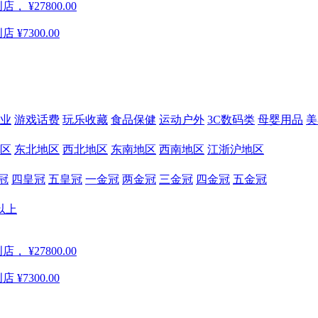
创店，
¥27800.00
创店
¥7300.00
业
游戏话费
玩乐收藏
食品保健
运动户外
3C数码类
母婴用品
美
区
东北地区
西北地区
东南地区
西南地区
江浙沪地区
冠
四皇冠
五皇冠
一金冠
两金冠
三金冠
四金冠
五金冠
以上
创店，
¥27800.00
创店
¥7300.00