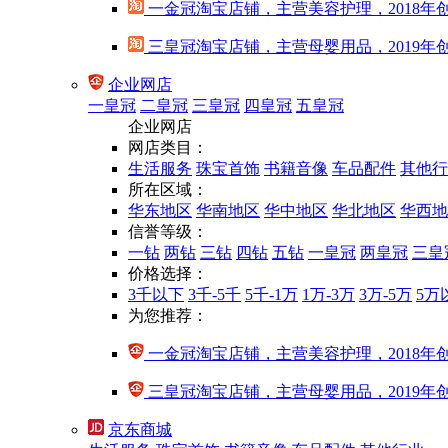
一金冠淘宝店铺，主营美容护理，2018年
三皇冠淘宝店铺，主营母婴用品，2019年
企业网店
一皇冠
二皇冠
三皇冠
四皇冠
五皇冠
企业网店
网店类目：
生活服务
珠宝首饰
书籍音像
车品配件
其他行
所在区域：
华东地区
华南地区
华中地区
华北地区
华西地
信誉等级：
一钻
两钻
三钻
四钻
五钻
一皇冠
两皇冠
三皇
价格选择：
3千以下
3千-5千
5千-1万
1万-3万
3万-5万
5万
为您推荐：
一金冠淘宝店铺，主营美容护理，2018年
三皇冠淘宝店铺，主营母婴用品，2019年
京东商城