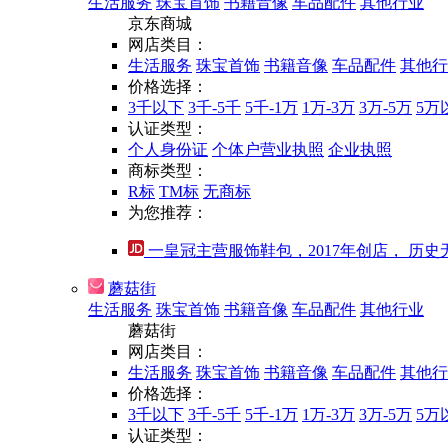
生活服务
珠宝首饰
书籍音像
车品配件
其他行业
京东商城
网店类目：
生活服务
珠宝首饰
书籍音像
车品配件
其他行
价格选择：
3千以下
3千-5千
5千-1万
1万-3万
3万-5万
5万
认证类型：
个人身份证
个体户营业执照
企业执照
商标类型：
R标
TM标
无商标
为您推荐：
一皇冠主营服饰鞋包，2017年创店， 历史无
蘑菇街
生活服务
珠宝首饰
书籍音像
车品配件
其他行业
蘑菇街
网店类目：
生活服务
珠宝首饰
书籍音像
车品配件
其他行
价格选择：
3千以下
3千-5千
5千-1万
1万-3万
3万-5万
5万
认证类型：