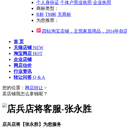
个人身份证
个体户营业执照
企业执照
商标类型：
R标
TM标
无商标
为您推荐：
四钻淘宝店铺，主营家居用品，2014年创
首 页
天猫店铺
NEW
淘宝网店
HOT
企业店铺
网店估价
行业资讯
转让问答
Q & A
您的位置：
网店转让
>
卖店铺我怎么拿钱呢？
店兵店将【张永胜】为您服务