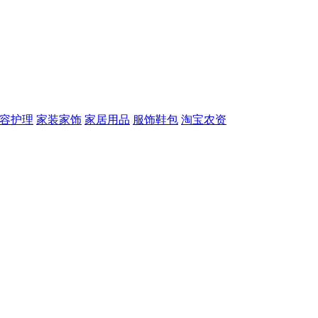
容护理
家装家饰
家居用品
服饰鞋包
淘宝农资