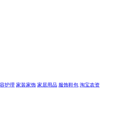
容护理
家装家饰
家居用品
服饰鞋包
淘宝农资