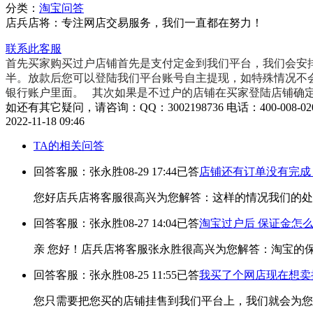
分类：
淘宝问答
店兵店将：专注网店交易服务，我们一直都在努力！
联系此客服
首先买家购买过户店铺首先是支付定金到我们平台，我们会安
半。放款后您可以登陆我们平台账号自主提现，如特殊情况不
银行账户里面。 其次如果是不过户的店铺在买家登陆店铺确
如还有其它疑问，请咨询：QQ：3002198736 电话：400-008-02
2022-11-18 09:46
TA的相关问答
回答客服：张永胜
08-29 17:44
已答
店铺还有订单没有完成
您好店兵店将客服很高兴为您解答：这样的情况我们的处
回答客服：张永胜
08-27 14:04
已答
淘宝过户后 保证金怎
亲 您好！店兵店将客服张永胜很高兴为您解答：淘宝的
回答客服：张永胜
08-25 11:55
已答
我买了个网店现在想卖
您只需要把您买的店铺挂售到我们平台上，我们就会为您