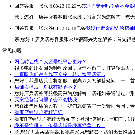
回答客服：张永胜
08-23 10:20
已答
过户安全吗？会不会影
亲，您好，店兵店将客服张永胜，很高兴为您解答：您无
回答客服：张永胜
08-22 16:18
已答
我没付定金能先验店铺
亲 您好！店兵店将客服张永胜很高兴为您解答：首先很
常见问题
网店转让找个人还是找平台更好？
很多电商朋友因为种种原因，店铺不做了，打算转出去，网
一直听你们说有线下交接，转让淘宝店流...
您好，我是店兵店将客服，很高兴为您解答疑问：一：首先
店铺卖掉后，对我有影响不？
您好店兵店将客服很高兴为您解答：店铺如果通过过户形式
买家经营出问题了会不会找我
您在出售网店的过程中，我们就签署了一份转让合同，合同
淘宝店铺过户流程详细
淘宝店铺过户流程大致如下：登录“店铺过户”页面，进行
我不是注册人，但是店铺是我再经营，也...
亲 您好！店兵店将客服 很高兴为您解答：我们出售网店