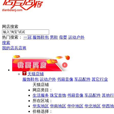
网店搜索
热门搜索：
一冠
服饰鞋包
男鞋
母婴
运动户外
搜索
我的店兵店将
天猫店铺
服饰鞋包
运动户外
书籍音像
车品配件
其它行业
天猫店铺
网店类目：
生活服务
珠宝首饰
书籍音像
车品配件
其他行
所在区域：
华东地区
华南地区
华中地区
华北地区
华西地
价格选择：