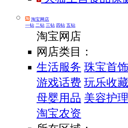
淘宝网店
一钻
二钻
三钻
四钻
五钻
淘宝网店
网店类目：
生活服务
珠宝首
游戏话费
玩乐收
母婴用品
美容护
淘宝农资