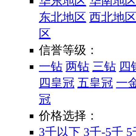
华东地区
华南地
东北地区
西北地
区
信誉等级：
一钻
两钻
三钻
四
四皇冠
五皇冠
一
冠
价格选择：
3千以下
3千-5千
5