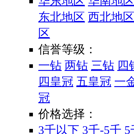
华东地区
华南地
东北地区
西北地
区
信誉等级：
一钻
两钻
三钻
四
四皇冠
五皇冠
一
冠
价格选择：
3千以下
3千-5千
5