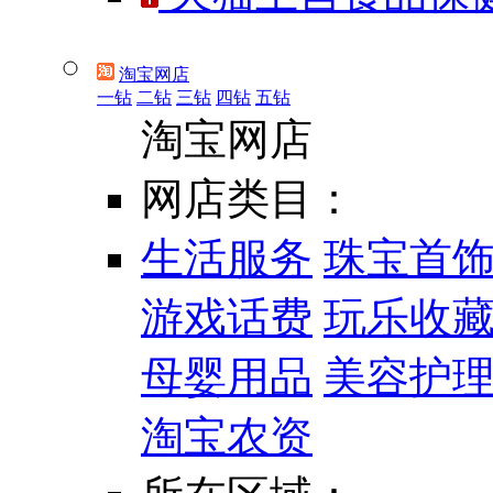
淘宝网店
一钻
二钻
三钻
四钻
五钻
淘宝网店
网店类目：
生活服务
珠宝首
游戏话费
玩乐收
母婴用品
美容护
淘宝农资