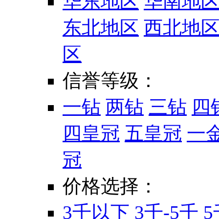
华东地区
华南地
东北地区
西北地
区
信誉等级：
一钻
两钻
三钻
四
四皇冠
五皇冠
一
冠
价格选择：
3千以下
3千-5千
5