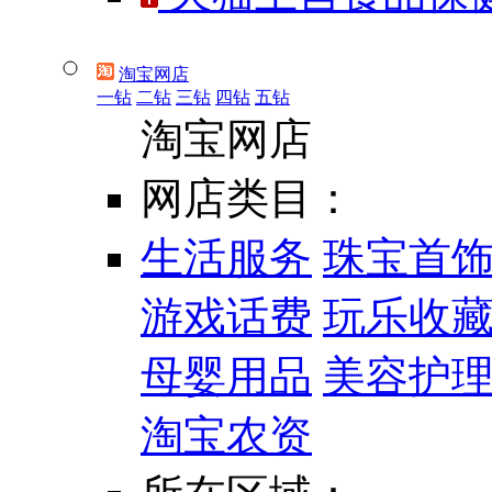
淘宝网店
一钻
二钻
三钻
四钻
五钻
淘宝网店
网店类目：
生活服务
珠宝首
游戏话费
玩乐收
母婴用品
美容护
淘宝农资