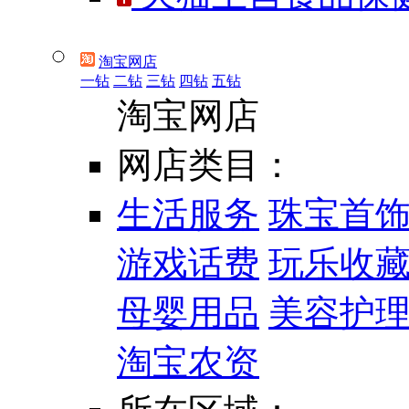
淘宝网店
一钻
二钻
三钻
四钻
五钻
淘宝网店
网店类目：
生活服务
珠宝首
游戏话费
玩乐收
母婴用品
美容护
淘宝农资