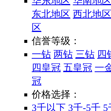
华东地区
华南地
东北地区
西北地
区
信誉等级：
一钻
两钻
三钻
四
四皇冠
五皇冠
一
冠
价格选择：
3千以下
3千-5千
5