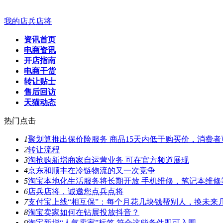
我的店兵店将
资讯首页
电商资讯
开店指南
电商干货
转让贴士
售后回访
天猫动态
热门点击
1
聚划算推出保价险服务 商品15天内低于购买价，消费
2
转让流程
3
淘抢购新增商家自运营业务 可在官方频道展现
4
京东和顺丰在冷链物流的又一次竞争
5
淘宝本地化生活服务将长期开放 手机维修，笔记本维修
6
店兵店将，诚邀您点兵点将
7
支付宝上线“相互保”：每个月花几块钱帮别人，换未来几
8
淘宝卖家如何在钻展投放抖音？
9
淘宝新增“人气卖家”标签 符合这些条件即可入围