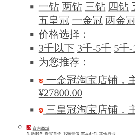
一钻
两钻
三钻
四钻
五皇冠
一金冠
两金
价格选择：
3千以下
3千-5千
5千-
为您推荐：
一金冠淘宝店铺，主
¥27800.00
三皇冠淘宝店铺，主
京东商城
生活服务
珠宝首饰
书籍音像
车品配件
其他行业