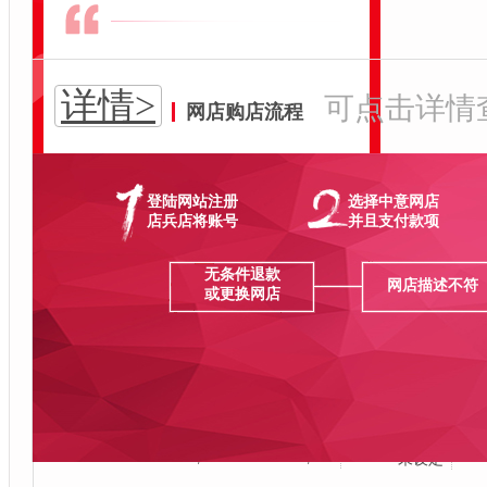
联系主管
联系经理
当前好评率：
9.9
详情>
评价此客服
可点击详情
网店购店流程
店兵店将-当面交易更安全
登陆网站注册
选择中意网店
出售价格
￥
店兵店将账号
并且支付款项
消费者保证金：/
网店信息一览表
无条件退款
网店描述不符
或更换网店
收藏
分享
店铺标签 ：
网店类型
个体户店
好评率
铺
商城类目
/
发布时间：
刚刚发布
网店编号：
20526302024290823
创店时间
蚂蚁花呗
所在地区
店铺状态：
交易成功
交易方式：
店兵店将居间
/
/
未设定