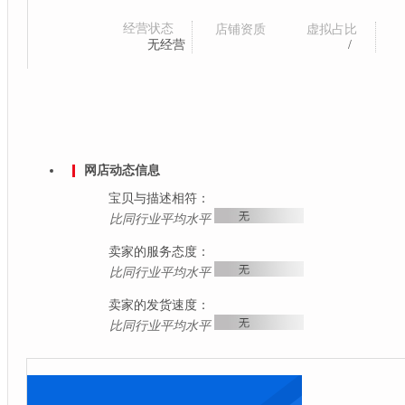
经营状态
店铺资质
虚拟占比
无经营
/
提供证件
签署合同
担保交易
极速退款
支
一般违规
严重违规
售假违规
分
分
分
网店动态信息
宝贝与描述相符：
比同行业平均水平
卖家的服务态度：
比同行业平均水平
卖家的发货速度：
比同行业平均水平