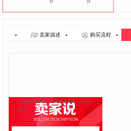
分
分
咨询客服
与宝贝描述相符：
卖家描述
购买流程
比同行业平均水平
卖家的服务态度：
比同行业平均水平
阳玲
卖家的发货速度：
联系客服
联系客服
比同行业平均水平
开通类目：
二皇冠淘宝店铺，主营家装家饰，2013年
创店，
联系QQ：3002980304
联系电话：400-008-0207