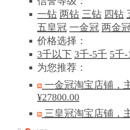
信誉等级：
一钻
两钻
三钻
四钻
五皇冠
一金冠
两金
价格选择：
3千以下
3千-5千
5千-
为您推荐：
一金冠淘宝店铺，主
¥27800.00
三皇冠淘宝店铺，主